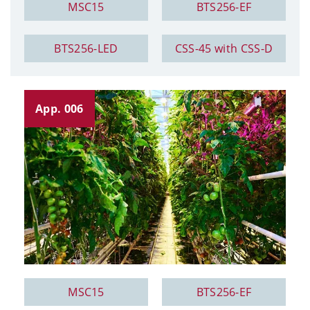
MSC15
BTS256-EF
BTS256-LED
CSS-45 with CSS-D
App. 006
MSC15
BTS256-EF