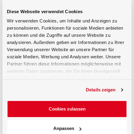
flores, especialmente durante los días más
cortos del invierno.
Diese Webseite verwendet Cookies
Los LED permiten controlar la cantidad y la
composición espectral de la luz, que puede
Wir verwenden Cookies, um Inhalte und Anzeigen zu
utilizarse para regular el ritmo de
personalisieren, Funktionen für soziale Medien anbieten
crecimiento, la forma y la floración de las
zu können und die Zugriffe auf unsere Website zu
plantas. Los LED también pueden colocarse
analysieren. Außerdem geben wir Informationen zu Ihrer
mucho más cerca del follaje que las
Verwendung unserer Website an unsere Partner für
tecnologías de iluminación tradicionales,
soziale Medien, Werbung und Analysen weiter. Unsere
como las lámparas de sodio de alta presión,
Partner führen diese Informationen möglicherweise mit
ya que no irradian calor.
weiteren Daten zusammen, die Sie ihnen bereitgestellt
haben oder die sie im Rahmen Ihrer Nutzung der Dienste
gesammelt haben.
Details zeigen
Cookies zulassen
Anpassen