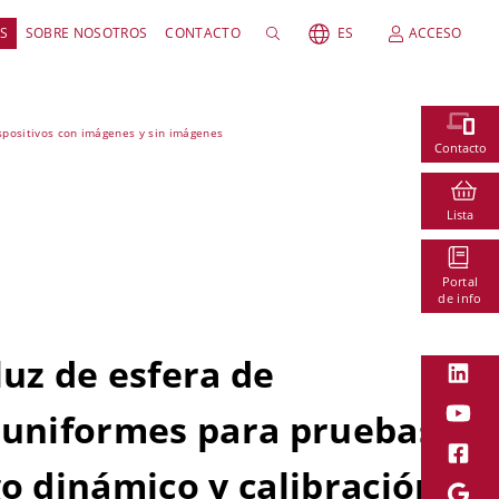
S
SOBRE NOSOTROS
CONTACTO
ES
ACCESO
ispositivos con imágenes y sin imágenes
Contacto
Lista
Portal
de info
luz de esfera de
 uniformes para pruebas
go dinámico y calibración