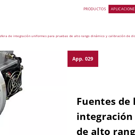
PRODUCTOS
APLICACIONE
sfera de integración uniformes para pruebas de alto rango dinámico y calibración de d
App. 029
Fuentes de 
integración
de alto ran