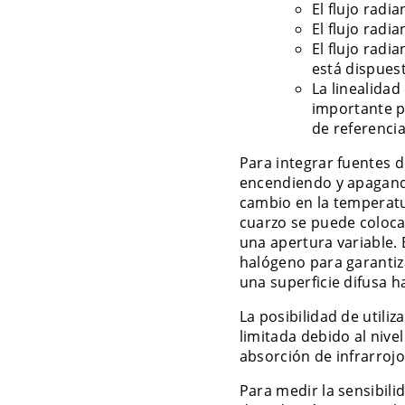
El flujo rad
El flujo rad
El flujo radi
está dispuest
La linealidad
importante pa
de referenci
Para integrar fuentes d
encendiendo y apagando
cambio en la temperatur
cuarzo se puede colocar
una apertura variable.
halógeno para garantiza
una superficie difusa h
La posibilidad de utili
limitada debido al nivel
absorción de infrarrojo
Para medir la sensibil