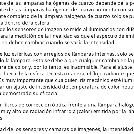
iante de las lámparas halógenas de cuarzo depende de la p
iante de las lámparas halógenas de cuarzo aumenta con s
ante completo de la lámpara halógena de cuarzo solo se pu
a dentro de la esfera.
 de los sensores de imagen se mide al iluminarlos con dif
ra la medición de la linealidad es que el espectro de emi
a no deben cambiar cuando se varía la intensidad.
e luz esféricas con arreglos de lámparas internas, solo s
 la lámpara. Esto se debe a que cualquier cambio en la 
a de color y, por lo tanto, es inadmisible. Para el ajuste
 fuera de la esfera. De esta manera, el flujo radiante qu
 Es muy importante que cualquier iris mecánico esté ilu
r un ajuste de intensidad de temperatura de color neutra
a demostrado su eficacia.
zar filtros de corrección óptica frente a una lámpara ha
 muy alto de radiación infrarroja (calor) emitida por la l
s.
idad de los sensores y cámaras de imágenes, la intensidad