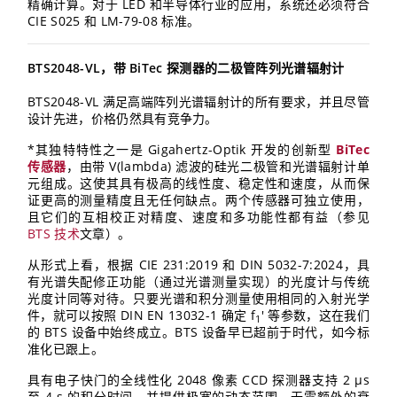
精确计算。对于 LED 和半导体行业的应用，系统还必须符合
CIE S025 和 LM-79-08 标准。
BTS2048-VL，带 BiTec 探测器的二极管阵列光谱辐射计
BTS2048-VL 满足高端阵列光谱辐射计的所有要求，并且尽管
设计先进，价格仍然具有竞争力。
*其独特特性之一是 Gigahertz-Optik 开发的创新型
BiTec
传感器
，由带 V(lambda) 滤波的硅光二极管和光谱辐射计单
元组成。这使其具有极高的线性度、稳定性和速度，从而保
证更高的测量精度且无任何缺点。两个传感器可独立使用，
且它们的互相校正对精度、速度和多功能性都有益（参见
BTS 技术
文章）。
从形式上看，根据 CIE 231:2019 和 DIN 5032-7:2024，具
有光谱失配修正功能（通过光谱测量实现）的光度计与传统
光度计同等对待。只要光谱和积分测量使用相同的入射光学
件，就可以按照 DIN EN 13032-1 确定 f
' 等参数，这在我们
1
的 BTS 设备中始终成立。BTS 设备早已超前于时代，如今标
准化已跟上。
具有电子快门的全线性化 2048 像素 CCD 探测器支持 2 µs
至 4 s 的积分时间，并提供极宽的动态范围，无需额外的衰