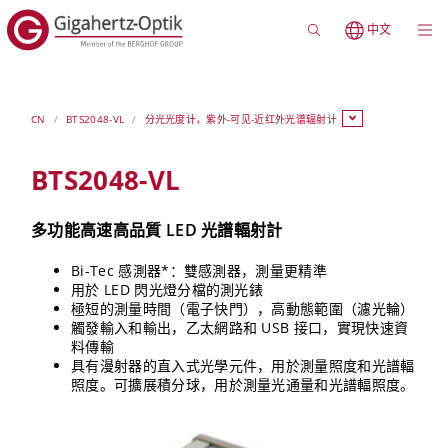
中文
CN
BTS2048-VL
分光光度计，紫外-可见-近红外光谱辐射计
BTS2048-VL
多功能高速高品質 LED 光譜輻射計
Bi-Tec 感測器*：雙感測器，測量更精準
用於 LED 閃光燈分檔的測光錶
極短的測量時間（電子快門），高動態範圍（濾光輪）
觸發輸入和輸出，乙太網路和 USB 接口，實現快速資
料傳輸
具有漫射器的直入式光學元件，用於測量照度和光譜輻
照度。可擴展積分球，用於測量光通量和光譜輻照度。