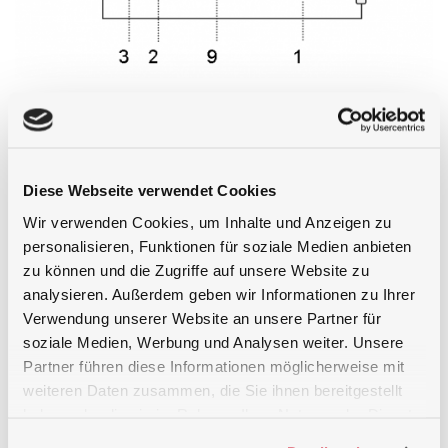
1) BTS2048-VL 2) 帶矽光電二極管的 BiTec 傳感器、CCD 陣
列光譜儀 3) 帶 OD1、OD2 和快門的濾光輪 4) 精密餘弦擴散
器 5) 光入射 6) 用於數據處理和通信的微處理器 7) USB 2.0
接口 8) 高速以太網接口 9) 微處理器 CCD 傳感器控制 10)觸
Diese Webseite verwendet Cookies
發器輸入/輸出 11) 微處理器光電二極體 12) 直流電壓源
Wir verwenden Cookies, um Inhalte und Anzeigen zu
personalisieren, Funktionen für soziale Medien anbieten
zu können und die Zugriffe auf unsere Website zu
analysieren. Außerdem geben wir Informationen zu Ihrer
Verwendung unserer Website an unsere Partner für
soziale Medien, Werbung und Analysen weiter. Unsere
Partner führen diese Informationen möglicherweise mit
weiteren Daten zusammen, die Sie ihnen bereitgestellt
haben oder die sie im Rahmen Ihrer Nutzung der Dienste
gesammelt haben.