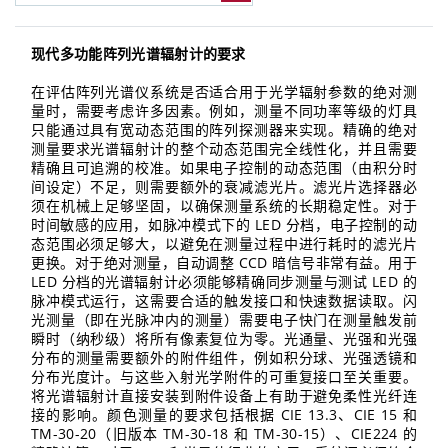
现代多功能阵列光谱辐射计的要求
在评估阵列光谱仪系统是否适合用于光学辐射参数的绝对测
量时，需要考虑许多因素。例如，测量不同功率等级的灯具
只能通过具有宽动态范围的阵列探测器来实现。精确的绝对
测量要求光谱辐射计的整个动态范围完全线性化，并且需要
精确且可追溯的校准。如果电子控制的动态范围（由积分时
间设定）不足，则需要额外的衰减滤光片。滤光片选择器必
须在机械上足够坚固，以确保测量系统的长期稳定性。对于
时间敏感的应用，如脉冲模式下的 LED 分档，电子控制的动
态范围必须足够大，以避免在测量过程中进行耗时的滤光片
更换。对于绝对测量，自动调整 CCD 暗信号非常有益。用于
LED 分档的光谱辐射计必须能够精确同步测量与测试 LED 的
脉冲模式运行，这需要合适的触发接口和快速数据读取。闪
光测量（即在光脉冲内的测量）需要电子快门在测量触发前
瞬时（纳秒级）将所有像素复位为零。光通量、光强和光强
分布的测量需要额外的附件组件，例如积分球、光强透镜和
分布光度计。与这些入射光学附件的可重复接口至关重要。
将光谱辐射计直接安装到附件设备上有助于避免柔性光纤连
接的影响。颜色测量的要求包括根据 CIE 13.3、CIE 15 和
TM-30-20（旧版本 TM-30-18 和 TM-30-15）、CIE224 的