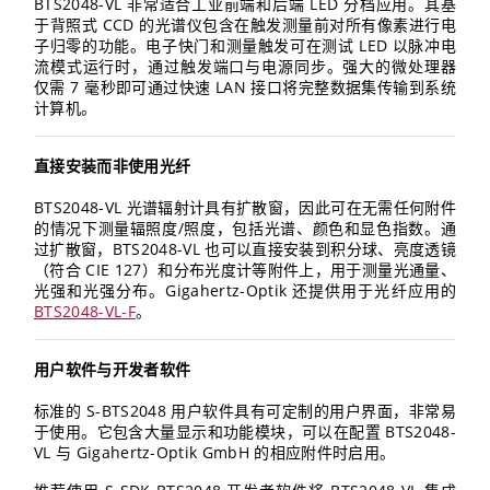
BTS2048-VL 非常适合工业前端和后端 LED 分档应用。其基
于背照式 CCD 的光谱仪包含在触发测量前对所有像素进行电
子归零的功能。电子快门和测量触发可在测试 LED 以脉冲电
流模式运行时，通过触发端口与电源同步。强大的微处理器
仅需 7 毫秒即可通过快速 LAN 接口将完整数据集传输到系统
计算机。
直接安装而非使用光纤
BTS2048-VL 光谱辐射计具有扩散窗，因此可在无需任何附件
的情况下测量辐照度/照度，包括光谱、颜色和显色指数。通
过扩散窗，BTS2048-VL 也可以直接安装到积分球、亮度透镜
（符合 CIE 127）和分布光度计等附件上，用于测量光通量、
光强和光强分布。Gigahertz-Optik 还提供用于光纤应用的
BTS2048-VL-F
。
用户软件与开发者软件
标准的 S-BTS2048 用户软件具有可定制的用户界面，非常易
于使用。它包含大量显示和功能模块，可以在配置 BTS2048-
VL 与 Gigahertz-Optik GmbH 的相应附件时启用。