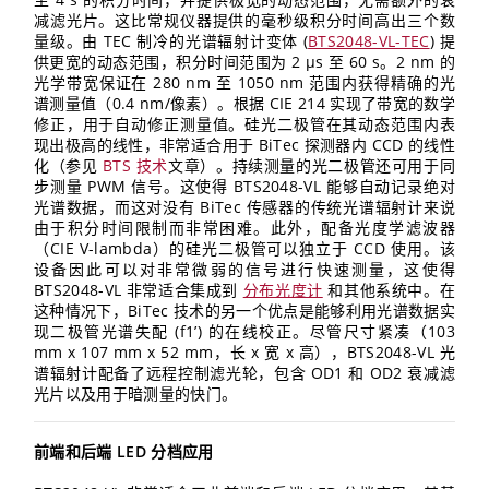
减滤光片。这比常规仪器提供的毫秒级积分时间高出三个数
量级。由 TEC 制冷的光谱辐射计变体 (
BTS2048-VL-TEC
) 提
供更宽的动态范围，积分时间范围为 2 µs 至 60 s。2 nm 的
光学带宽保证在 280 nm 至 1050 nm 范围内获得精确的光
谱测量值（0.4 nm/像素）。根据 CIE 214 实现了带宽的数学
修正，用于自动修正测量值。硅光二极管在其动态范围内表
现出极高的线性，非常适合用于 BiTec 探测器内 CCD 的线性
化（参见
BTS 技术
文章）。持续测量的光二极管还可用于同
步测量 PWM 信号。这使得 BTS2048-VL 能够自动记录绝对
光谱数据，而这对没有 BiTec 传感器的传统光谱辐射计来说
由于积分时间限制而非常困难。此外，配备光度学滤波器
（CIE V-lambda）的硅光二极管可以独立于 CCD 使用。该
设备因此可以对非常微弱的信号进行快速测量，这使得
BTS2048-VL 非常适合集成到
分布光度计
和其他系统中。在
这种情况下，BiTec 技术的另一个优点是能够利用光谱数据实
现二极管光谱失配 (f1’) 的在线校正。尽管尺寸紧凑（103
mm x 107 mm x 52 mm，长 x 宽 x 高），BTS2048-VL 光
谱辐射计配备了远程控制滤光轮，包含 OD1 和 OD2 衰减滤
光片以及用于暗测量的快门。
前端和后端 LED 分档应用