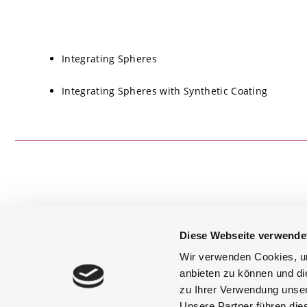
Integrating Spheres
Integrating Spheres with Synthetic Coating
Diese Webseite verwende
+49 (0) 8193 93700-0
info@gigahertz-optik.de
Wir verwenden Cookies, um
anbieten zu können und di
訂閱新聞簡報
zu Ihrer Verwendung unser
Unsere Partner führen die