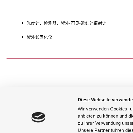
光度计、检测器、紫外-可见-近红外辐射计
紫外线固化仪
Diese Webseite verwende
+49 (0) 8193 93700-0
Wir verwenden Cookies, um
info@gigahertz-optik.de
anbieten zu können und di
訂閱新聞簡報
zu Ihrer Verwendung unser
Unsere Partner führen die