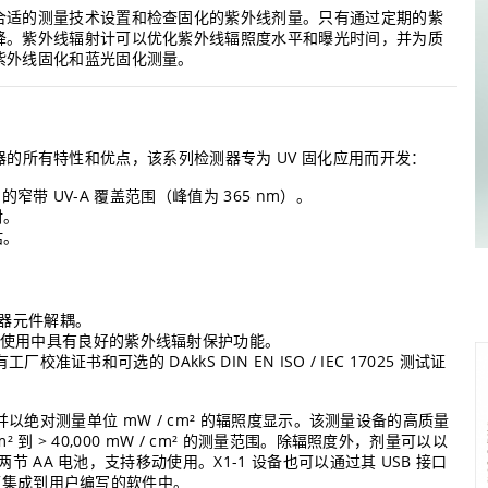
合适的测量技术设置和检查固化的紫外线剂量。只有通过定期的紫
降。紫外线辐射计可以优化紫外线辐照度水平和曝光时间，并为质
紫外线固化和蓝光固化测量。
检测器的所有特性和优点，该系列检测器专为 UV 固化应用而开发：
m 的窄带 UV-A 覆盖范围（峰值为 365 nm）。
射。
估。
感器元件解耦。
在使用中具有良好的紫外线辐射保护功能。
厂校准证书和可选的 DAkkS DIN EN ISO / IEC 17025 测试证
信号，并以绝对测量单位 mW / cm² 的辐照度显示。该测量设备的高质量
到 > 40,000 mW / cm² 的测量范围。除辐照度外，剂量可以以
节 AA 电池，支持移动使用。X1-1 设备也可以通过其 USB 接口
，可集成到用户编写的软件中。