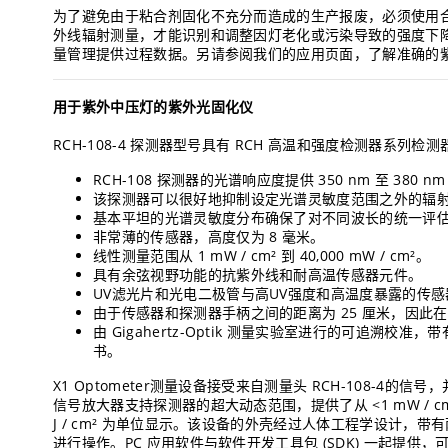
为了避免由于粘合剂固化不充分而造成的生产报废，必须使用
外线辐射测量，才能识别和调整因灯老化或污染导致的强度下
量管理提供过程数据。另请参阅我们的应用页面，了解准确的
用于紫外中压灯的紫外光固化仪
RCH-108-4 探测器型号具有 RCH 高温和强度检测器系列
RCH-108 探测器的光谱响应度提供 350 nm 至 380 n
该探测器可以很好地抑制设定光谱灵敏度范围之外的辐
基本平坦的光谱灵敏度分布确保了对不同波长的统一评
非常薄的传感器，高度仅为 8 毫米。
线性测量范围从 1 mW / cm² 到 40,000 mW / cm²。
具有余弦视野功能的抗紫外线和耐高温传感器元件。
UV滤光片和光电二极管与高UV强度和高温度暴露的传
由于传感器和探测器手柄之间的距离为 25 厘米，因此
由 Gigahertz-Optik 测量实验室进行的可追溯校准，带有工
书。
X1 Optometer测量设备接受来自测量头 RCH-108-4的
信号放大器支持探测器的超大动态范围，提供了从 <1 mW / cm² 
J / cm² 为单位显示。该设备的外壳经过人体工程学设计，带有两
进行操作。PC 应用软件与软件开发工具包 (SDK) 一起提供