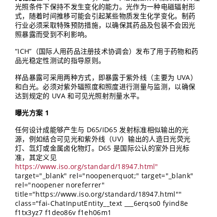
光照条件下保持不发生变化的能力。光作为一种电磁辐射形
式，随着时间推移可能会引起某些物质发生化学变化。制药
行业必须采取特殊预防措施，以确保其药品及包装不会因光
照暴露而受到不利影响。
“ICH”（国际人用药品注册技术协调会）发布了用于药物和药
品光稳定性测试的指导原则。
样品暴露可采用两种方式，即暴露于紫外线（主要为 UVA）
和白光。必须对紫外辐照度和照度进行测量与监测，以确保
达到规定的 UVA 和可见光照射剂量水平。
曝光方案 1
任何设计成能够产生与 D65/ID65 发射标准相似输出的光
源，例如结合可见光和紫外线（UV）输出的人造日光荧光
灯、氙灯或金属卤化物灯。D65 是国际公认的室外日光标
准，其定义见
https://www.iso.org/standard/18947.html"
target="_blank" rel="noopenerquot;" target="_blank"
rel="noopener noreferrer"
title="https://www.iso.org/standard/18947.html""
class="fai-ChatInputEntity__text ___6erqso0 fyind8e
f1tx3yz7 f1deo86v f1eh06m1