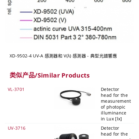
XD-9502-4 UV-A 感測器和 V(λ) 感測器 - 典型光譜響應
类似产品/Similar Products
VL-3701
Detector
head for the
measurement
of photopic
illuminance
in Lux [lx]
UV-3716
Detector
head for the