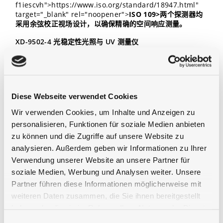
f1iescvh">https://www.iso.org/standard/18947.html"
target="_blank" rel="noopener">
ISO 109>两个探测器均
采用余弦校正视场设计，以确保精确的空间响应测量。
XD-9502-4 光稳定性光照与 UV 测量仪
推荐用于光稳定性光照暴露测试的光传感器是 XD-9502-4 双
单元低轮廓探测器，其同时集成 UV-A 和照度探测器，因此可
同步完成两项测量。这意味着无需频繁操作或重新定位探测
器，从而实现更快速的测量和曝光平面的绘制。
Diese Webseite verwendet Cookies
此外，凭借 UVA 传感器的平坦光谱响应以及 lux 传感器对
Wir verwenden Cookies, um Inhalte und Anzeigen zu
CIE V(λ) 函数的高保真度，无需更改校准系数即可使用同一设
personalisieren, Funktionen für soziale Medien anbieten
备测量方案 1 和方案 2 的光源类型。该探测器具有余弦校正
视场。
zu können und die Zugriffe auf unsere Website zu
analysieren. Außerdem geben wir Informationen zu Ihrer
适配设备：
X1-1 Four-Channel USB
Verwendung unserer Website an unsere Partner für
Radiometer/Photometer
soziale Medien, Werbung und Analysen weiter. Unsere
国际可追溯校准
Partner führen diese Informationen möglicherweise mit
weiteren Daten zusammen, die Sie ihnen bereitgestellt
所有滤光探测器均按照 ISO 17025 指南和要求，依据国际可
haben oder die sie im Rahmen Ihrer Nutzung der Dienste
追溯标准进行校准。
Gigahertz
（DaKKS 注册号：D-K-
15047-01-00）。
gesammelt haben.