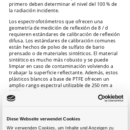
primero deben determinar el nivel del 100 % de
la radiación incidente.
Los espectrofotómetros que ofrecen una
geometría de medición de reflexión de 8 / d
requieren estándares de calibración de reflexión
difusa. Los estándares de calibración comunes
están hechos de polvo de sulfato de bario
prensado o de materiales sintéticos. El material
sintético es mucho más robusto y se puede
limpiar en caso de contaminación volviendo a
trabajar la superficie reflectante. Además, estos
plásticos blancos a base de PTFE ofrecen un
amplio rango espectral utilizable de 250 nm a
2400 nm.
La reflectancia de los materiales utilizados no es
constante a través de su rango espectral
utilizable. Por lo tanto, se requiere una
Diese Webseite verwendet Cookies
calibración de la reflectancia espectral. La
calibración se realiza comparando el estándar
Wir verwenden Cookies, um Inhalte und Anzeigen zu