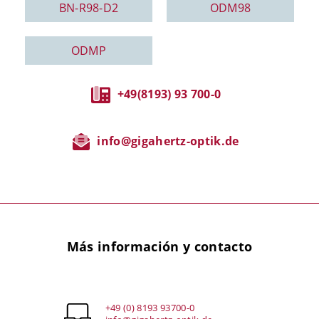
BN-R98-D2
ODM98
ODMP
+49(8193) 93 700-0
info@gigahertz-optik.de
Más información y contacto
+49 (0) 8193 93700-0