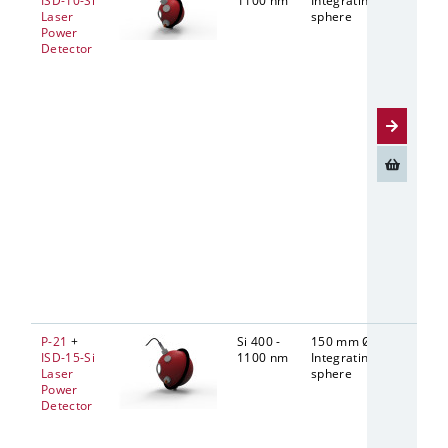
ISD-10-Si
1100 nm
Integrating
Laser
sphere
Power
Detector
P-21
+
Si 400 -
150 mm Ø
38.1 mm
ISD-15-Si
1100 nm
Integrating
Laser
sphere
Power
Detector