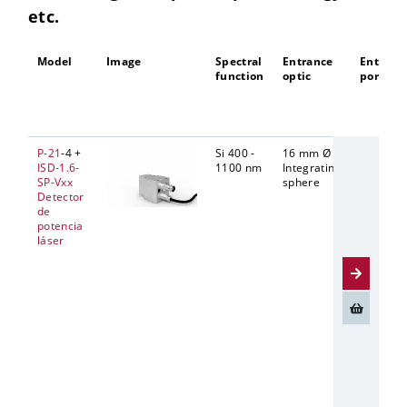
etc.
Model
Image
Spectral
Entrance
Entranc
function
optic
port
P-21
-4 +
Si 400 -
16 mm Ø
5 mm Ø
ISD-1.6-
1100 nm
Integrating
SP-Vxx
sphere
Detector
de
potencia
láser