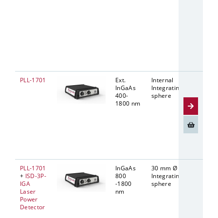
PLL-1701
Ext.
Internal
FC
InGaAs
Integrating
connect
400-
sphere
1800 nm
PLL-1701
InGaAs
30 mm Ø
5 mm Ø
+
ISD-3P-
800
Integrating
IGA
-1800
sphere
Laser
nm
Power
Detector