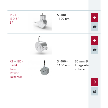
P-21
+
Si 400 -
ISD-5P-
1100 nm
SP
X1
+
ISD-
Si 400 -
30 mm Ø
5 mm Ø
3P-Si
1100 nm
Integrating
Laser
sphere
Power
Detector