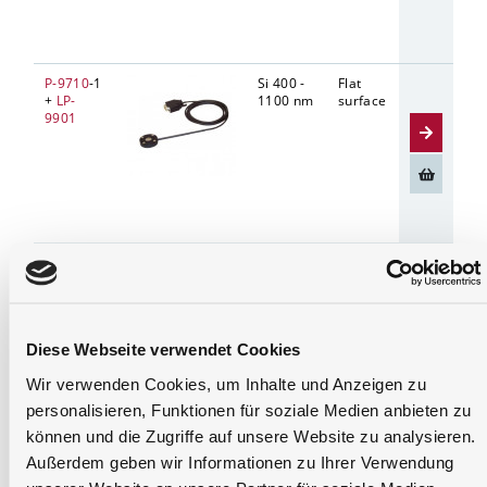
P-9710
-1
Si 400 -
Flat
7 mm Ø
+
LP-
1100 nm
surface
9901
P-21
-1 +
Si 350 -
Flat
10 mm 
PD-45
1100 nm
surface
series
Ge 800 -
1800 nm
TP 300 -
Diese Webseite verwendet Cookies
10000
nm
Wir verwenden Cookies, um Inhalte und Anzeigen zu
personalisieren, Funktionen für soziale Medien anbieten zu
können und die Zugriffe auf unsere Website zu analysieren.
P-21
-1 +
PD-MSD-
76 mm x
Fits direc
Außerdem geben wir Informationen zu Ihrer Verwendung
PD-MSD
Si (200
25,2 mm x
into the