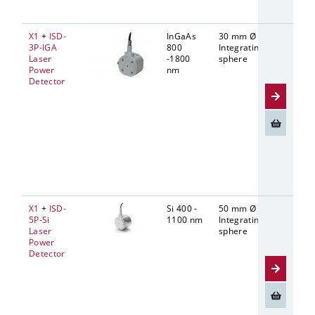
X1
+
ISD-
InGaAs
30 mm Ø
5 mm Ø
3P-IGA
800
Integrating
Laser
-1800
sphere
Power
nm
Detector
X1
+
ISD-
Si 400 -
50 mm Ø
10 mm 
5P-Si
1100 nm
Integrating
Laser
sphere
Power
Detector