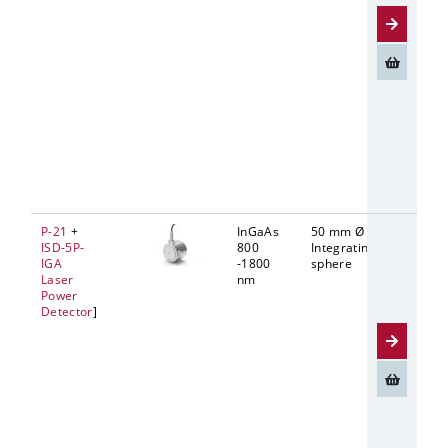
P-21
+
InGaAs
50 mm Ø
10 mm 
ISD-5P-
800
Integrating
IGA
-1800
sphere
Laser
nm
Power
Detector
]