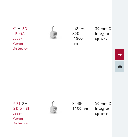
X1
+
ISD-
InGaAs
50 mm Ø
10 mm 
5P-IGA
800
Integrating
Laser
-1800
sphere
Power
nm
Detector
P-21
-2 +
Si 400 -
50 mm Ø
10 mm 
ISD-5P-Si
1100 nm
Integrating
Laser
sphere
Power
Detector