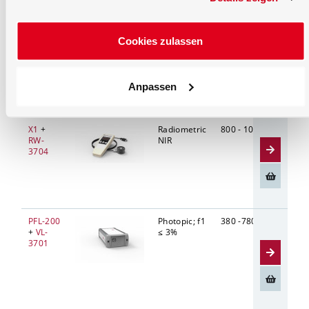
X1
+
Radiometric
400 - 800
Diffu
Cookies zulassen
RW-
VIS
11 
3703
Anpassen
X1
+
Radiometric
800 - 1000
Diffu
RW-
NIR
11 
3704
PFL-200
Photopic; f1
380 -780
Diffu
+
VL-
≤ 3%
3701