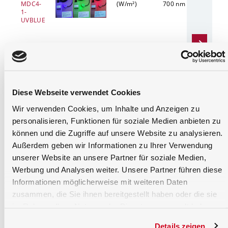
MDC4-
(W/m²)
700 nm
Diffu
1-
Cosi
UVBLUE
FOV,
f25%
Diese Webseite verwendet Cookies
Wir verwenden Cookies, um Inhalte und Anzeigen zu
personalisieren, Funktionen für soziale Medien anbieten zu
Cure-
LED λ's:
350 - 450
Diffu
können und die Zugriffe auf unsere Website zu analysieren.
Met
365, 375,
Außerdem geben wir Informationen zu Ihrer Verwendung
385, 395,
405 & 430
unserer Website an unsere Partner für soziale Medien,
nm
Werbung und Analysen weiter. Unsere Partner führen diese
Informationen möglicherweise mit weiteren Daten
zusammen, die Sie ihnen bereitgestellt haben oder die sie
X1
+
VL-
Photopic; f1
380 -780
Diffu
3701
≤ 3%
7 m
im Rahmen Ihrer Nutzung der Dienste gesammelt haben.
Details zeigen