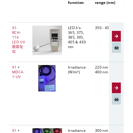
function
range (nm)
optic
X1-
LED λ's:
350 - 450
Diffu
RCH-
365, 375,
9 m
116
385, 395,
LED UV
405 & 430
胶固化
nm
仪
X1
+
Irradiance
220 nm -
5mm
MDC4-
(W/m²)
400 nm
Diffu
1-UV
Cosi
FOV,
f25%
X1
+
Irradiance
300 nm -
5mm