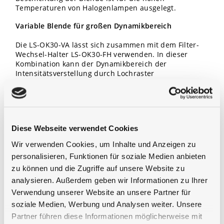
Temperaturen von Halogenlampen ausgelegt.
Variable Blende für großen Dynamikbereich
Die LS-OK30-VA lässt sich zusammen mit dem Filter-
Wechsel-Halter LS-OK30-FH verwenden. In dieser
Kombination kann der Dynamikbereich der
Intensitätsverstellung durch Lochraster
Dämpfungsfilter erweitert werden.
Weitere Komplementär Produkte
Gigahertz-Optik bietet eine große Palette an
Diese Webseite verwendet Cookies
Portadaptern, Lichtquellen, Strahlungsdetektoren und
Lichtmessgeräten, mit dem sich vielfältige
Wir verwenden Cookies, um Inhalte und Anzeigen zu
Applikationslösungen zusammenstellen lassen.
personalisieren, Funktionen für soziale Medien anbieten
zu können und die Zugriffe auf unsere Website zu
analysieren. Außerdem geben wir Informationen zu Ihrer
Verwendung unserer Website an unsere Partner für
description
soziale Medien, Werbung und Analysen weiter. Unsere
Partner führen diese Informationen möglicherweise mit