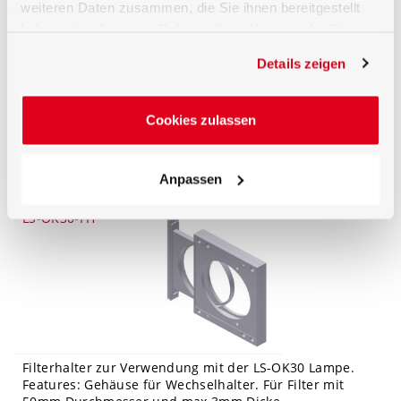
Ähnliche Produkte
weiteren Daten zusammen, die Sie ihnen bereitgestellt
haben oder die sie im Rahmen Ihrer Nutzung der Dienste
LS-OK30-VAM-
gesammelt haben.
RS232
Details zeigen
Cookies zulassen
Variable Blende zur Verwendung mit der LS-OK30
Lampe. Features: Hochauflösender Schrittmotorantrieb
Anpassen
zur Fernsteuerung über die RS232 Schnittstelle.
LS-OK30-FH
Filterhalter zur Verwendung mit der LS-OK30 Lampe.
Features: Gehäuse für Wechselhalter. Für Filter mit