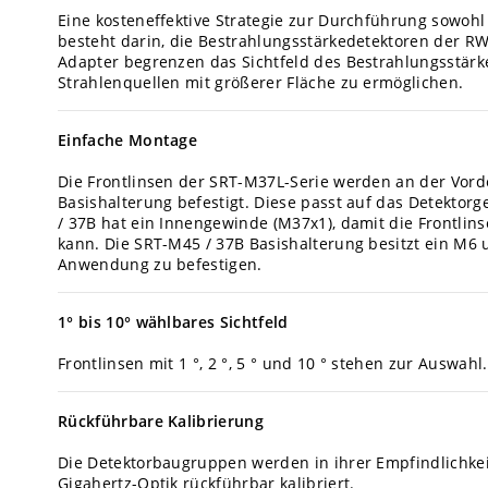
Eine kosteneffektive Strategie zur Durchführung sowoh
besteht darin, die Bestrahlungsstärkedetektoren der RW
Adapter begrenzen das Sichtfeld des Bestrahlungsstärk
Strahlenquellen mit größerer Fläche zu ermöglichen.
Einfache Montage
Die Frontlinsen der SRT-M37L-Serie werden an der Vord
Basishalterung befestigt. Diese passt auf das Detektor
/ 37B hat ein Innengewinde (M37x1), damit die Frontli
kann.
Die SRT-M45 / 37B Basishalterung besitzt ein M6 
Anwendung zu befestigen.
1° bis 10°
wählbares Sichtfeld
Frontlinsen mit 1 °, 2 °, 5 ° und 10 ° stehen zur Auswahl.
Rückführbare Kalibrierung
Die Detektorbaugruppen werden in ihrer Empfindlichkeit
Gigahertz-Optik rückführbar kalibriert.