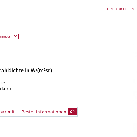
PRODUKTE
AP
iometer
ahldichte in W/(m²sr)
kel
rkern
bar mit
Bestellinformationen