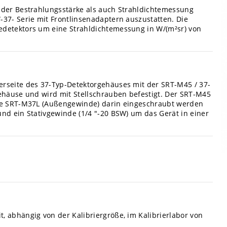
l der Bestrahlungsstärke als auch Strahldichtemessung
-37- Serie mit Frontlinsenadaptern auszustatten.
Die
edetektors um eine Strahldichtemessung in W/(m²sr) von
erseite des 37-Typ-Detektorgehäuses mit der SRT-M45 / 37-
gehäuse und wird mit Stellschrauben befestigt.
Der SRT-M45
nse SRT-M37L (Außengewinde) darin eingeschraubt werden
und ein Stativgewinde (1/4 "-20 BSW) um das Gerät in einer
, abhängig von der Kalibriergröße, im Kalibrierlabor von