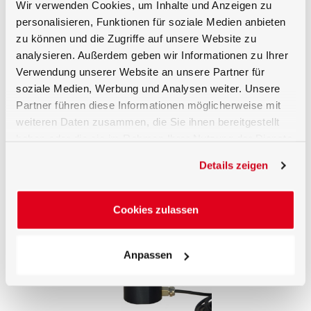
Wir verwenden Cookies, um Inhalte und Anzeigen zu
personalisieren, Funktionen für soziale Medien anbieten
TP-4501
zu können und die Zugriffe auf unsere Website zu
analysieren. Außerdem geben wir Informationen zu Ihrer
Verwendung unserer Website an unsere Partner für
soziale Medien, Werbung und Analysen weiter. Unsere
Messkopf für das Pflanzenwachstum. Features: PAR,
Partner führen diese Informationen möglicherweise mit
phototropism und photomorphogenesis aktische
Bestrahlungsstärke, Beleuchtungsstärke, Kosinus
weiteren Daten zusammen, die Sie ihnen bereitgestellt
Blickfeldfunktion, zur Verwendung mit Optometern,
haben oder die sie im Rahmen Ihrer Nutzung der Dienste
Kalibrierzertifikat.
gesammelt haben.
Details zeigen
PS-3701
Cookies zulassen
Messkopf für das Pflanzenwachstum
Anpassen
PS-3702