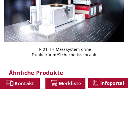
TPI21-TH Messsystem ohne
Dunkelraum/Sicherheitsschrank
Ähnliche Produkte
Infoportal
Kontakt
Merkliste
ISD-15-BTS2048-
VL
Kompaktes Spektralradiometer Ulbrichtkugelsystem zur
Messung des Lichtstroms und Lichtfarbe von LED zur
Systemintegration