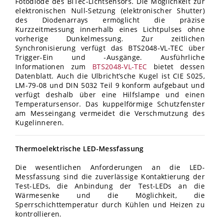
Fotodiode des BiTec-Lichtsensors. Die Möglichkeit zur
elektronischen Null-Setzung (elektronischer Shutter)
des Diodenarrays ermöglicht die präzise
Kurzzeitmessung innerhalb eines Lichtpulses ohne
vorherige Dunkelmessung. Zur zeitlichen
Synchronisierung verfügt das BTS2048-VL-TEC über
Trigger-Ein und -Ausgänge. Ausführliche
Informationen zum
BTS2048-VL-TEC
bietet dessen
Datenblatt. Auch die Ulbricht’sche Kugel ist CIE
S025,
LM-79-08 und DIN
5032 Teil
9 konform aufgebaut und
verfügt deshalb über eine Hilfslampe und einen
Temperatursensor. Das kuppelförmige Schutzfenster
am Messeingang vermeidet die Verschmutzung des
Kugelinneren.
Thermoelektrische LED-Messfassung
Die wesentlichen Anforderungen an die LED-
Messfassung sind die zuverlässige Kontaktierung der
Test-LEDs, die Anbindung der Test-LEDs an die
Wärmesenke und die Möglichkeit, die
Sperrschichttemperatur durch Kühlen und Heizen zu
kontrollieren.