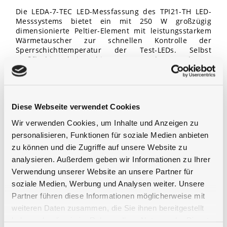
Die LEDA-7-TEC LED-Messfassung des TPI21-TH LED-
Messsystems bietet ein mit 250 W großzügig
dimensionierte Peltier-Element mit leistungsstarkem
Wärmetauscher zur schnellen Kontrolle der
Sperrschichttemperatur der Test-LEDs. Selbst
großflächige Platinen bis 70 mm Durchmesser lassen
sich zuverlässig im gesamten Temperaturbereich von
+25°
C
bis +85°C ±1°K betreiben. Ein PT100-
Temperaturfühler ist in der Wärmesenke integriert.
LED-Adapter werden für gängige SMD-LEDs, aber auch
Diese Webseite verwendet Cookies
für auf Platinen montierte LEDs angeboten. Allen LED-
Adaptern gemeinsam sind die getrennte Ausführung
Wir verwenden Cookies, um Inhalte und Anzeigen zu
der Stromversorgung und der Spannungsmessung der
personalisieren, Funktionen für soziale Medien anbieten
Test-LED durch vierpolige Kontakte. Die Anbindung an
die Wärmesenke erfolgt durch entsprechende Metall-
zu können und die Zugriffe auf unsere Website zu
Adapter abgestimmt auf die jeweilige LED. Die LEDA-7-
analysieren. Außerdem geben wir Informationen zu Ihrer
TEC LED-Messfassung ist vollständig ferngesteuert.
Verwendung unserer Website an unsere Partner für
soziale Medien, Werbung und Analysen weiter. Unsere
Versorgungs- und Messelektronik
Partner führen diese Informationen möglicherweise mit
weiteren Daten zusammen, die Sie ihnen bereitgestellt
Für die elektrische Versorgung der Test-LEDs im Puls-
haben oder die sie im Rahmen Ihrer Nutzung der Dienste
und Konstantstrom-Betrieb (max. 60
V, 3
A und 60
W)