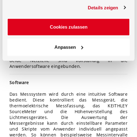
werden Netzteile der KEITHLEY 2400 Serie verwendet.
gesammelt haben.
Details zeigen
Diese ermöglichen durch ihre Funktion als
SourceMeter gleichzeitig die Messung der elektrischen
Messgrößen gemäß DIN
5032-9, LM-79-08 und
CIE
S025. Für den Pulsbetrieb sind das Lichtmessgerät
Cookies zulassen
und das SourceMeter zur zeitlichen Synchronisierung
durch eine extra Triggerleitung fest verbunden. Die
Stromversorgung und Spannungsmessung sind mit
Anpassen
getrennten Leistungen ausgeführt. Der Betrieb der
Hilfslampe erfolgt über ein zusätzliches Netzteil.
Beide Netzteile sind vollständig in die
Anwendersoftware eingebunden.
Software
Das Messsystem wird durch eine intuitive Software
bedient. Diese kontrolliert das Messgerät, die
thermoelektrische Messfassung, das KEITHLEY
SourceMeter und die Höhenverstellung des
Lichtmessgerätes. Die Auswertung der
Messergebnisse kann durch einstellbare Parameter
und Skripte vom Anwender individuell angepasst
werden. So können beispielsweise Messintervalle