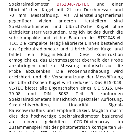
Spektralradiometer
BTS2048-VL-TEC
und einer
Ulbricht’schen Kugel mit 21
cm Durchmesser und
70
mm Messöffnung. Als Alleinstellungsmerkmal
gegenüber vielen anderen Herstellern sind
Spektralradiometer und Ulbricht’sche Kugel ohne
Lichtleiter starr verbunden. Möglich ist das durch die
sehr kompakte und leichte Bauform des BTS2048-VL-
TEC. Die kompakte, fertig kalibrierte Einheit bestehend
aus Spektralradiometer und Ulbricht’scher Kugel und
bildet ein Plug-in-Modul. Diese Konstruktion
ermöglicht es, das Lichtmessgerät oberhalb der Probe
anzubringen und zur Messung motorisch auf die
Probe abzusenken. Die Probenhandhabung wird
erleichtert und die Verschmutzung der Messöffnung
der Ulbricht’schen Kugel wird reduziert. Das BTS2048-
VL-TEC bietet alle Eigenschaften eines CIE
S025, LM-
79-08 und DIN
5032 Teil
9 konformen
Spektralradiometers hinsichtlich spektraler Auflösung,
Streulichtverhalten, Linearität, Signal-
Rauschverhältnis und Empfindlichkeit. Möglich macht
dies das hochwertige Spektralradiometer basierend
auf einem gekühlten CCD-Diodenarray im
Zusammenspiel mit der photometrisch korrigierten Si-