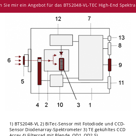
n Sie mir ein Angebot für das BTS2048-VL-TEC High-End Spektr
1) BTS2048-VL 2) BiTec-Sensor mit Fotodiode und CCD-
Sensor Diodenarray-Spektrometer 3) TE gekühltes CCD
Array 4) Filterrad mit Blende, OD1, OD2 5)