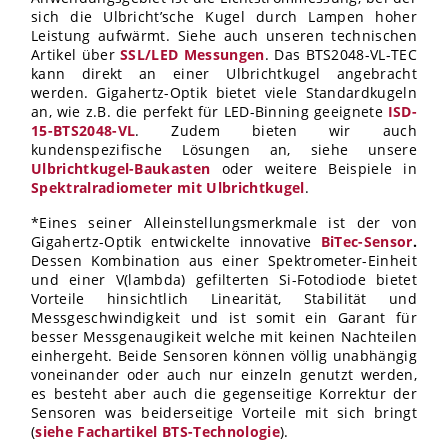
sich die Ulbricht’sche Kugel durch Lampen hoher
Leistung aufwärmt. Siehe auch unseren technischen
Artikel über
SSL/LED Messungen
. Das BTS2048-VL-TEC
kann direkt an einer Ulbrichtkugel angebracht
werden. Gigahertz-Optik bietet viele Standardkugeln
an, wie z.B. die perfekt für LED-Binning geeignete
ISD-
15-BTS2048-VL
. Zudem bieten wir auch
kundenspezifische Lösungen an, siehe unsere
Ulbrichtkugel-Baukasten
oder weitere Beispiele in
Spektralradiometer mit Ulbrichtkugel
.
*Eines seiner Alleinstellungsmerkmale ist der von
Gigahertz-Optik entwickelte innovative
BiTec-Sensor
.
Dessen Kombination aus einer Spektrometer-Einheit
und einer V(lambda) gefilterten Si-Fotodiode bietet
Vorteile hinsichtlich Linearität, Stabilität und
Messgeschwindigkeit und ist somit ein Garant für
besser Messgenaugikeit welche mit keinen Nachteilen
einhergeht. Beide Sensoren können völlig unabhängig
voneinander oder auch nur einzeln genutzt werden,
es besteht aber auch die gegenseitige Korrektur der
Sensoren was beiderseitige Vorteile mit sich bringt
(
siehe Fachartikel BTS-Technologie
).