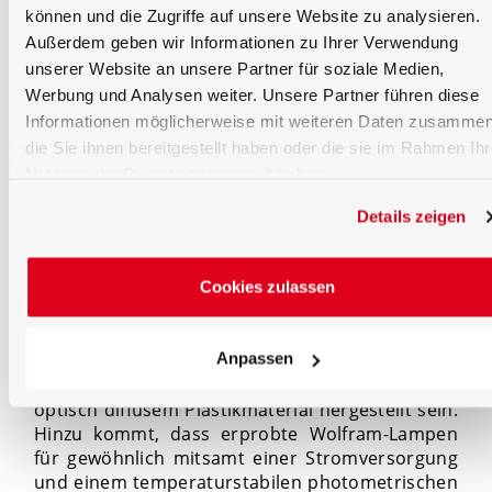
können und die Zugriffe auf unsere Website zu analysieren.
Außerdem geben wir Informationen zu Ihrer Verwendung
unserer Website an unsere Partner für soziale Medien,
Werbung und Analysen weiter. Unsere Partner führen diese
Informationen möglicherweise mit weiteren Daten zusammen
die Sie ihnen bereitgestellt haben oder die sie im Rahmen Ihr
Nutzung der Dienste gesammelt haben.
Abb. 4: Standard für Leuchtdichte
Details zeigen
Die Erstellung des Standards erfolgt rund um die
Ulbrichtkugel verschiedener Durchmesser,
damit die größtmögliche Einheitlichkeit der
Cookies zulassen
diffusen Leuchtdichte an der Ausgangsöffnung,
die für solch einen Kalibriervorgang nötig ist,
Anpassen
erzielt werden kann. Die Kugel kann mit einer
Bariumsulfat- Beschichtung überzogen oder aus
optisch diffusem Plastikmaterial hergestellt sein.
Hinzu kommt, dass erprobte Wolfram-Lampen
für gewöhnlich mitsamt einer Stromversorgung
und einem temperaturstabilen photometrischen