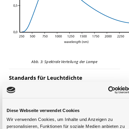
Abb. 3: Spektrale Verteilung der Lampe
Standards für Leuchtdichte
Referenzquellen für Leuchtdichte dienen zur
einheitlichen Kalibrierung von photometrischen
Messmitteln wie etwa Systeme für Bildgebung,
Leistungsmessgeräte für Leuchtdichte und
Diese Webseite verwendet Cookies
Spotbelichtungsmesser.
Wir verwenden Cookies, um Inhalte und Anzeigen zu
personalisieren, Funktionen für soziale Medien anbieten zu