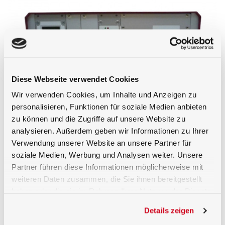
Diese Webseite verwendet Cookies
Wir verwenden Cookies, um Inhalte und Anzeigen zu
personalisieren, Funktionen für soziale Medien anbieten
Overview
Downloads
Configurable With
zu können und die Zugriffe auf unsere Website zu
analysieren. Außerdem geben wir Informationen zu Ihrer
Order Information
Verwendung unserer Website an unsere Partner für
soziale Medien, Werbung und Analysen weiter. Unsere
Partner führen diese Informationen möglicherweise mit
Integrating sphere light sources can be operated
weiteren Daten zusammen, die Sie ihnen bereitgestellt
using halogen lamps up to 100W using the ED-
ISS
-100-
MD. The X1-RM optometer enables display of the
haben oder die sie im Rahmen Ihrer Nutzung der Dienste
luminance and color temperature at the sphere
gesammelt haben.
output when the integrating sphere is equipped with
Details zeigen
an
RGB
monitor detector. With the X1-RM, the lamp