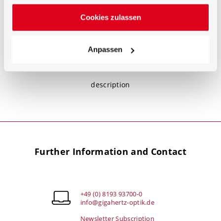
power supply can be manually or remote controlled
via the RS232 interface. The
LPS
-100RM lamp power
Cookies zulassen
supply ensures high precision current adjustments
with its 16 bit D/A converter for lamps up to 100W and
max. 14V operating voltage.
Anpassen
description
Further Information and Contact
+49 (0) 8193 93700-0
info@gigahertz-optik.de
Newsletter Subscription