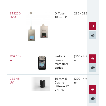
BTS256-
Diffuser
225 - 525
2.8 n
UV-4
10 mm Ø
MSC15-
Radiant
(360 - 830)
10 nm
W
power
nm
from fibre
optics
CSS-45-
10 mm Ø
(200 - 440)
5.5 n
UV
Cosine
nm
diffuser f2
≤ 1.5%