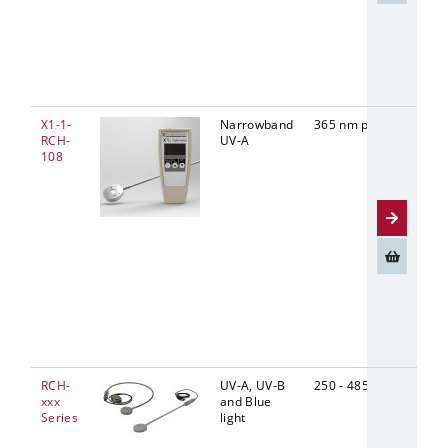
X1-1-
Narrowband
365 nm peak
Diffus
RCH-
UV-A
9 mm
108
RCH-
UV-A, UV-B
250 - 485
Diffus
xxx
and Blue
9 mm
Series
light