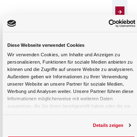
Diese Webseite verwendet Cookies
Wir verwenden Cookies, um Inhalte und Anzeigen zu
personalisieren, Funktionen für soziale Medien anbieten zu
Cure-
UV-A lamps
UV-A lamps
Diffus
können und die Zugriffe auf unsere Website zu analysieren.
Met
or UV-LEDs
328 - 382
UV-LEDs 350
Außerdem geben wir Informationen zu Ihrer Verwendung
- 460
unserer Website an unsere Partner für soziale Medien,
Werbung und Analysen weiter. Unsere Partner führen diese
Informationen möglicherweise mit weiteren Daten
zusammen, die Sie ihnen bereitgestellt haben oder die sie
im Rahmen Ihrer Nutzung der Dienste gesammelt haben.
Details zeigen
Spectroradiometers for UV Curing