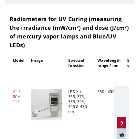
Radiometers for UV Curing (measuring
the irradiance (mW/cm²) and dose (J/cm²)
of mercury vapor lamps and Blue/UV
LEDs)
Model
Image
Spectral
Wavelength
Entra
function
range / nm
optic
X1-1-
LED λ's:
350 - 450
Diffus
RCH-
365, 375,
9 mm
116
385, 395,
405 & 430
nm